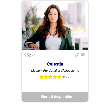
952
Celestia
Medium Pur, Canal et Clairaudiente
Célestia, médium pur,
clairaudiente et clairvoyante avec
51 avis
25 ans d’expérience, vous guide
avec bienveillance. Consultations
...
Bientôt disponible