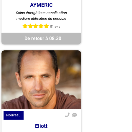
AYMERIC
Bonjour Je suis Aymeric médium
Soins énergétique canalisation
auditif tarologue Depuis
médium utilisation du pendule
maintenant 20 ans Médium de
naissance J utilise mes guides ...
51 avis
De retour à 08:30
Nouveau
Eliott
Eliott, coach sentimental