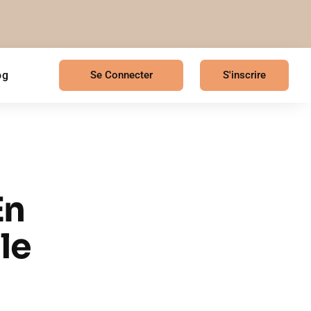
og
Se Connecter
S'inscrire
En
le
irée avec douceur,