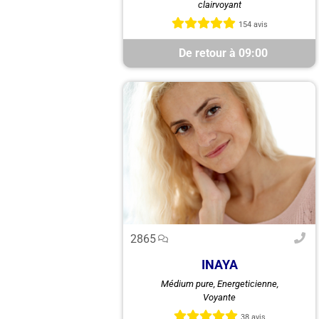
clairvoyant
Marie. Je mets à votre disposition
mes qualités de clairvoyant avec
154 avis
lesquelles je travaille depuis...
De retour à 09:00
2865
INAYA
Depuis toujours, je possède un
Médium pure, Energeticienne,
don de médiumnité, une
Voyante
perception fine et intuitive
38 avis