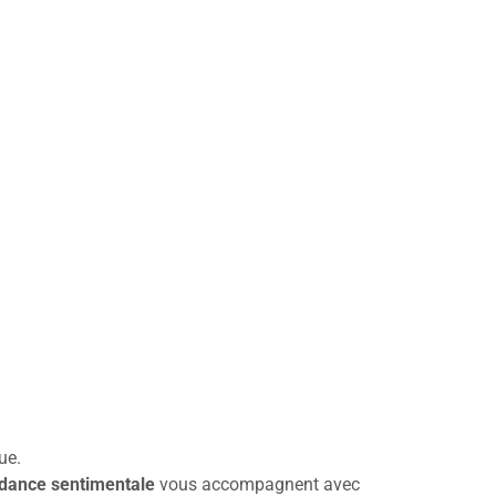
nent pour mieux
e cœur à de
e cœur à de
ue.
dance sentimentale
vous accompagnent avec