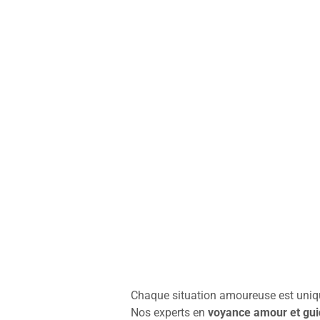
s de
voyance sentimentale et de voyance amour
vous accompag
otions, vos relations et vos choix amoureux.
nt grâce à l’écoute bienveillante de nos experts, et ouvrez votr
ités.
nt grâce à l’écoute bienveillante de nos experts, et ouvrez votr
ités.
Chaque situation amoureuse est uniq
Nos experts en
voyance amour et gui