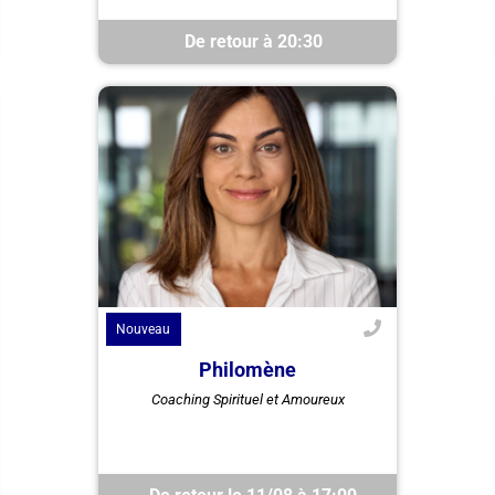
De retour à 20:30
Nouveau
Philomène
Philomène Durand, guide
Coaching Spirituel et Amoureux
spirituelle et coach amoureuse,
utilise sa méthode ALT pour
enrichir vos relations. Découvrez
un ...