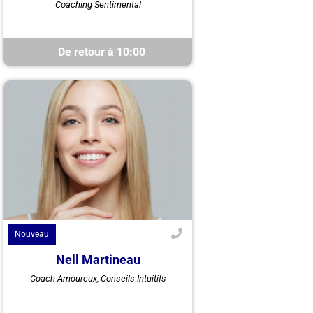
Coaching Sentimental
polyvalent, utilise ses dons
médiumniques pour enrichir vos
relations. Explorez un coaching
empathique ...
De retour à 10:00
Nouveau
Nell Martineau
Nell Martineau, spécialiste en
Coach Amoureux, Conseils Intuitifs
voyance sentimentale, utilise ses
dons pour guider vos relations
amoureuses. Découvrez des ...