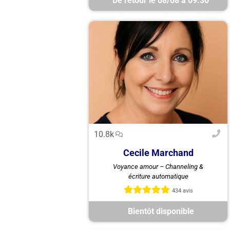
De retour le 08/08 à 09:30
10.8k
Cecile Marchand
Cécile, médium pure, canalise vos
Voyance amour – Channeling &
guides par écriture automatique
écriture automatique
pour vous guider en amour et
favoriser votre retour amoureux.
434 avis
Bientôt disponible