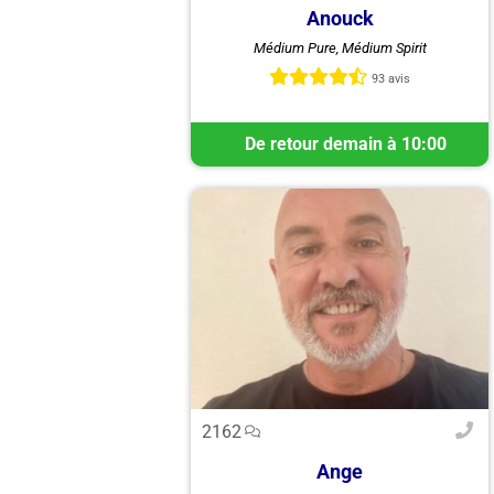
Anouck
Bonjour, je suis Anouck, Médium
Médium Pure, Médium Spirit
Pure, Spirit, avec un respect, une
grande écoute, je mets mon don à
93 avis
votre service.
De retour demain à 10:00
2162
Ange
Bienvenue, Je m'apelle Ange