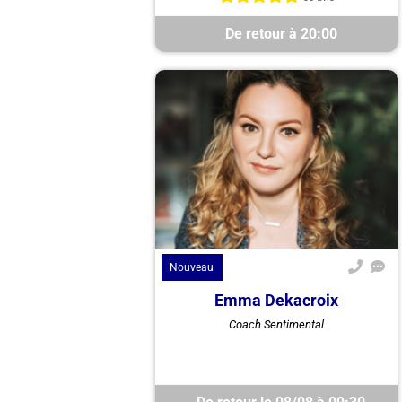
De retour à 20:00
Nouveau
Emma Dekacroix
Emma Delacroix, médium et
Coach Sentimental
coach amoureuse, vous guide
dans votre vie sentimentale avec
clarté. Maman solo qui
transforme les ...