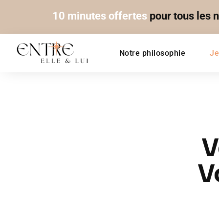
10 minutes offertes
pour tous les 
Notre philosophie
Je
V
V
Chez
Entre Elle et
sincérité et intuiti