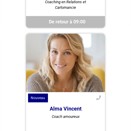
Coaching en Relations et
cartomancie, utilise ses dons pour
guider vos choix en amour et vie
Cartomancie
personnelle. Découvrez un ...
De retour à 09:00
Nouveau
Alma Vincent
Alma Vincent, votre coach en
Coach amoureux
amour, utilise son intuition et
l'Oracle de la Triade pour éclairer
et améliorer vos relations. Des...