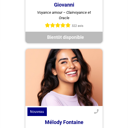
Giovanni
Giovanni, médium clairvoyant,
Voyance amour – Clairvoyance et
vous guide en amour et retour
Oracle
amoureux avec des réponses
claires et datées, sans détour.
322 avis
Bientôt disponible
Nouveau
Mélody Fontaine
Melody Fontaine, spécialiste en