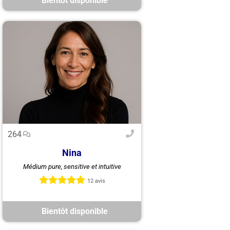
Bientôt disponible
264
Nina
Guidance claire et intuitive avec
Médium pure, sensitive et intuitive
Nina, médium pure. Tirages
d’oracles et tarot pour éclairer vos
12 avis
choix et retrouver ...
Bientôt disponible