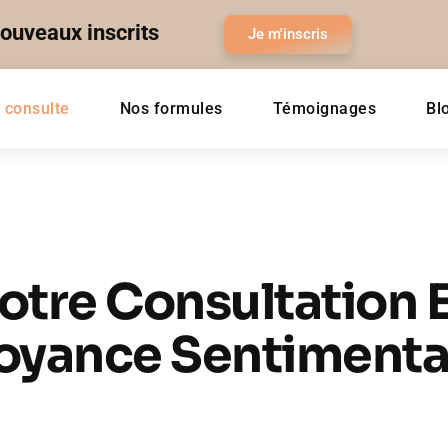
nouveaux inscrits
Je m'inscris
 consulte
Nos formules
Témoignages
Bl
otre Consultation 
oyance Sentimenta
 Lui
, nous croyons que chaque histoire d’amour mérite d’être écla
on.