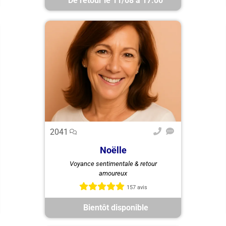
De retour le 11/08 à 17:00
2041
Noëlle
Noelle, médium pure sans
Voyance sentimentale & retour
support, vous guide en voyance
amoureux
amour et retour amoureux pour
retrouver clarté et sérénité.
157 avis
Bientôt disponible