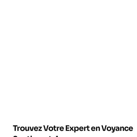
Nos consultation
comprendre vos ém
Avancez sereineme
nouvelles possibil
Avancez sereineme
nouvelles possibil
Trouvez Votre Expert en Voyance