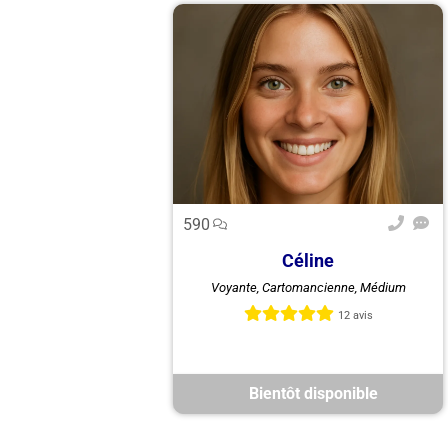
590
Céline
Voyante, Cartomancienne, Médium
Céline, voyance & médiumnité.
12 avis
Bientôt disponible