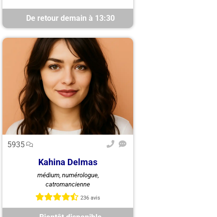
De retour demain à 13:30
5935
Kahina Delmas
Kahina, médium et tarologue,
médium, numérologue,
éclaire votre vie amoureuse avec
catromancienne
précision et bienveillance pour
favoriser le retour amoureux et ...
236 avis