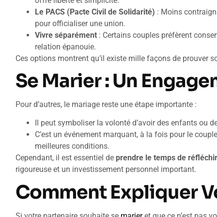
offre liberté et simplicité.
Le PACS (Pacte Civil de Solidarité)
: Moins contraigna
pour officialiser une union.
Vivre séparément
: Certains couples préfèrent conser
relation épanouie.
Ces options montrent qu’il existe mille façons de prouver 
Se Marier : Un Engage
Pour d’autres, le mariage reste une étape importante :
Il peut symboliser la volonté d’avoir des enfants ou de
C’est un événement marquant, à la fois pour le couple 
meilleures conditions.
Cependant, il est essentiel de
prendre le temps de réfléchi
rigoureuse et un investissement personnel important.
Comment Expliquer Vo
Si votre partenaire souhaite se
marier
et que ce n’est pas vo